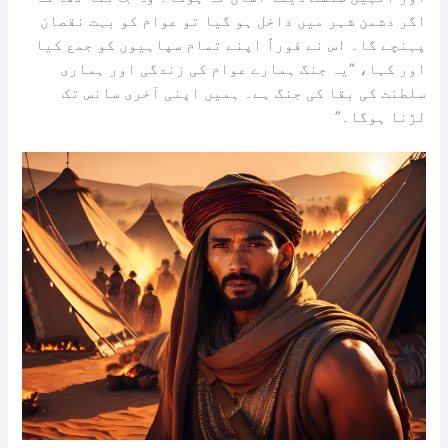
اگر دشمن شہر میں داخل ہو گیا تو عوام کو بہت نقصان
پہنچے گا۔ اس نے فوراً اپنے تمام سپاہیوں کو جمع کیا
اور کہا، “یہ جنگ ہمارے عوام کی زندگی اور ہماری
سلطنت کی بقا کی جنگ ہے۔ ہمیں اپنی آخری سانس تک
لڑنا ہوگا۔”