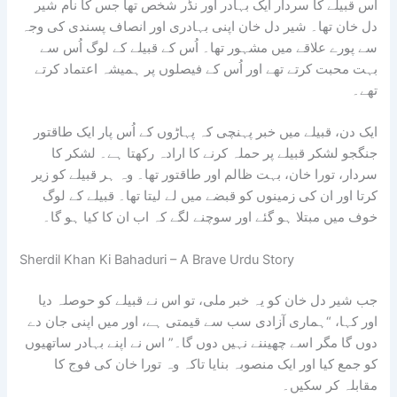
اس قبیلے کا سردار ایک بہادر اور نڈر شخص تھا جس کا نام شیر
دل خان تھا۔ شیر دل خان اپنی بہادری اور انصاف پسندی کی وجہ
سے پورے علاقے میں مشہور تھا۔ اُس کے قبیلے کے لوگ اُس سے
بہت محبت کرتے تھے اور اُس کے فیصلوں پر ہمیشہ اعتماد کرتے
تھے۔
ایک دن، قبیلے میں خبر پہنچی کہ پہاڑوں کے اُس پار ایک طاقتور
جنگجو لشکر قبیلے پر حملہ کرنے کا ارادہ رکھتا ہے۔ لشکر کا
سردار، تورا خان، بہت ظالم اور طاقتور تھا۔ وہ ہر قبیلے کو زیر
کرتا اور ان کی زمینوں کو قبضے میں لے لیتا تھا۔ قبیلے کے لوگ
خوف میں مبتلا ہو گئے اور سوچنے لگے کہ اب ان کا کیا ہو گا۔
Sherdil Khan Ki Bahaduri – A Brave Urdu Story
جب شیر دل خان کو یہ خبر ملی، تو اس نے قبیلے کو حوصلہ دیا
اور کہا، “ہماری آزادی سب سے قیمتی ہے، اور میں اپنی جان دے
دوں گا مگر اسے چھیننے نہیں دوں گا۔” اس نے اپنے بہادر ساتھیوں
کو جمع کیا اور ایک منصوبہ بنایا تاکہ وہ تورا خان کی فوج کا
مقابلہ کر سکیں۔