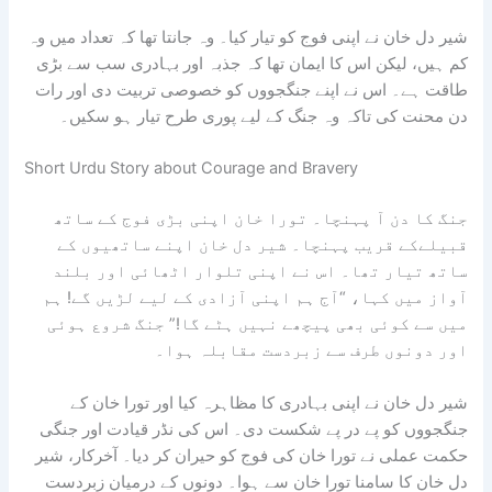
شیر دل خان نے اپنی فوج کو تیار کیا۔ وہ جانتا تھا کہ تعداد میں وہ
کم ہیں، لیکن اس کا ایمان تھا کہ جذبہ اور بہادری سب سے بڑی
طاقت ہے۔ اس نے اپنے جنگجووں کو خصوصی تربیت دی اور رات
دن محنت کی تاکہ وہ جنگ کے لیے پوری طرح تیار ہو سکیں۔
Short Urdu Story about Courage and Bravery
جنگ کا دن آ پہنچا۔ تورا خان اپنی بڑی فوج کے ساتھ
قبیلے
کے قریب پہنچا۔ شیر دل خان اپنے ساتھیوں کے
ساتھ تیار تھا۔ اس نے اپنی تلوار اٹھائی اور بلند
آواز میں کہا، “آج ہم اپنی آزادی کے لیے لڑیں گے! ہم
میں سے کوئی بھی پیچھے نہیں ہٹے گا!” جنگ شروع ہوئی
اور دونوں طرف سے زبردست مقابلہ ہوا۔
شیر دل خان نے اپنی بہادری کا مظاہرہ کیا اور تورا خان کے
جنگجووں کو پے در پے شکست دی۔ اس کی نڈر قیادت اور جنگی
حکمت عملی نے تورا خان کی فوج کو حیران کر دیا۔ آخرکار، شیر
دل خان کا سامنا تورا خان سے ہوا۔ دونوں کے درمیان زبردست