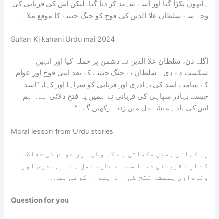
ہاتھوں پکڑا گیا اور اسے شہید کر دیا گیا، لیکن اس کی قربانی کی
وجہ سے سلطان علا الدین کی فوج کو جنگ جیتنے کا موقع ملا۔
Sultan Ki kahani Urdu mai 2024
اگلے دن، سلطان علا الدین نے دشمن پر حملہ کیا اور انہیں
شکست دے دی۔ سلطان نے جنگ جیتنے کے بعد اپنی فوج اور عوام
کے سامنے اسد کی بہادری اور قربانی کو سراہا اور کہا، “اسد
جیسے بہادر سپاہی کی قربانی نے ہمیں یہ فتح دلائی ہے۔ ہم
اس کی یاد ہمیشہ دل میں زندہ رکھیں گے۔”
Moral lesson from Urdu stories
یہ کہانی ہمیں سکھاتی ہے کہ وطن اور عوام کی حفاظت
کے لیے قربانی دینا سب سے عظیم عمل ہے۔ بہادری اور
وفاداری ہمیشہ فتح کی راہ ہموار کرتی ہیں۔
Question for you