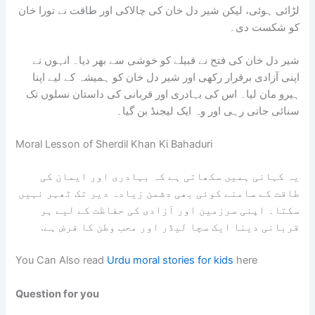
لڑائی ہوئی، لیکن شیر دل خان کی چالاکی اور طاقت نے تورا خان
کو شکست دی۔
شیر دل خان کی فتح نے قبیلے کو خوشی سے بھر دیا۔ انہوں نے
اپنی آزادی برقرار رکھی اور شیر دل خان کو ہمیشہ کے لیے اپنا
ہیرو مان لیا۔ اس کی بہادری اور قربانی کی داستان نسلوں تک
سنائی جاتی رہی اور وہ ایک لیجنڈ بن گیا۔
Moral Lesson of Sherdil Khan Ki Bahaduri
یہ کہانی ہمیں سکھاتی ہے کہ بہادری اور ایمان کی
طاقت کے سامنے کوئی بھی دشمن زیادہ دیر تک ٹھہر نہیں
سکتا۔ اپنی سرزمین اور آزادی کی حفاظت کے لیے ہر
قربانی دینا ایک سچا لیڈر اور محب وطن کا فرض ہے.
You Can Also read
Urdu moral stories for kids
here
Question for you