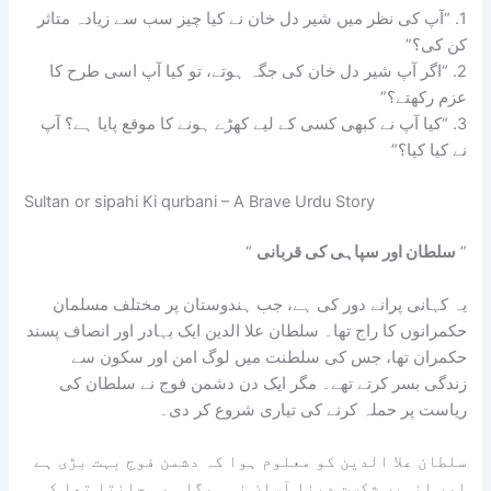
1. “آپ کی نظر میں شیر دل خان نے کیا چیز سب سے زیادہ متاثر
کن کی؟”
2. “اگر آپ شیر دل خان کی جگہ ہوتے، تو کیا آپ اسی طرح کا
عزم رکھتے؟”
3. “کیا آپ نے کبھی کسی کے لیے کھڑے ہونے کا موقع پایا ہے؟ آپ
نے کیا کیا؟”
Sultan or sipahi Ki qurbani – A Brave Urdu Story
”
سلطان اور سپاہی کی قربانی
“
یہ کہانی پرانے دور کی ہے، جب ہندوستان پر مختلف مسلمان
حکمرانوں کا راج تھا۔ سلطان علا الدین ایک بہادر اور انصاف پسند
حکمران تھا، جس کی سلطنت میں لوگ امن اور سکون سے
زندگی بسر کرتے تھے۔ مگر ایک دن دشمن فوج نے سلطان کی
ریاست پر حملہ کرنے کی تیاری شروع کر دی۔
سلطان علا الدین کو معلوم ہوا کہ دشمن فوج بہت بڑی ہے
اور انہیں شکست دینا آسان نہ ہوگا۔ وہ جانتا تھا کہ