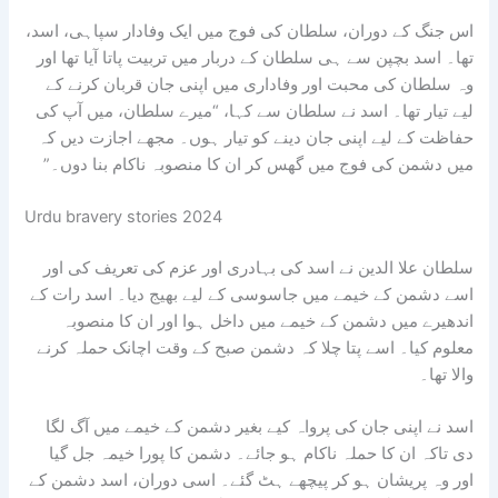
اس جنگ کے دوران، سلطان کی فوج میں ایک وفادار سپاہی، اسد،
تھا۔ اسد بچپن سے ہی سلطان کے دربار میں تربیت پاتا آیا تھا اور
وہ سلطان کی محبت اور وفاداری میں اپنی جان قربان کرنے کے
لیے تیار تھا۔ اسد نے سلطان سے کہا، “میرے سلطان، میں آپ کی
حفاظت کے لیے اپنی جان دینے کو تیار ہوں۔ مجھے اجازت دیں کہ
میں دشمن کی فوج میں گھس کر ان کا منصوبہ ناکام بنا دوں۔”
Urdu bravery stories 2024
سلطان علا الدین نے اسد کی بہادری اور عزم کی تعریف کی اور
اسے دشمن کے خیمے میں جاسوسی کے لیے بھیج دیا۔ اسد رات کے
اندھیرے میں دشمن کے خیمے میں داخل ہوا اور ان کا منصوبہ
معلوم کیا۔ اسے پتا چلا کہ دشمن صبح کے وقت اچانک حملہ کرنے
والا تھا۔
اسد نے اپنی جان کی پرواہ کیے بغیر دشمن کے خیمے میں آگ لگا
دی تاکہ ان کا حملہ ناکام ہو جائے۔ دشمن کا پورا خیمہ جل گیا
اور وہ پریشان ہو کر پیچھے ہٹ گئے۔ اسی دوران، اسد دشمن کے