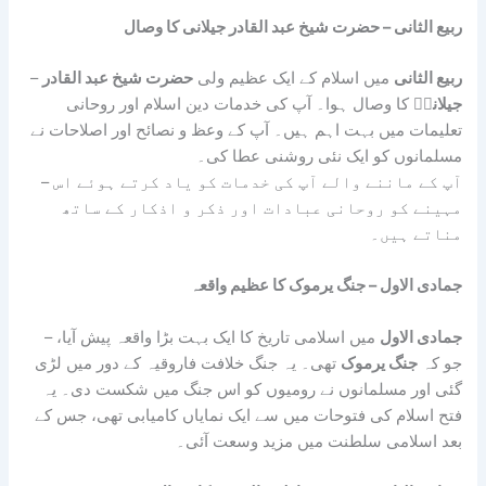
ربیع الثانی – حضرت شیخ عبد القادر جیلانی کا وصال
ربیع الثانی
میں اسلام کے ایک عظیم ولی
حضرت شیخ عبد القادر
–
جیلانیؒ
کا وصال ہوا۔ آپ کی خدمات دین اسلام اور روحانی
تعلیمات میں بہت اہم ہیں۔ آپ کے وعظ و نصائح اور اصلاحات نے
مسلمانوں کو ایک نئی روشنی عطا کی۔
– آپ کے ماننے والے آپ کی خدمات کو یاد کرتے ہوئے اس
مہینے کو روحانی عبادات اور ذکر و اذکار کے ساتھ
مناتے ہیں۔
جمادی الاول – جنگ یرموک کا عظیم واقعہ
جمادی الاول
میں اسلامی تاریخ کا ایک بہت بڑا واقعہ پیش آیا،
–
جو کہ
جنگ یرموک
تھی۔ یہ جنگ خلافت فاروقیہ کے دور میں لڑی
گئی اور مسلمانوں نے رومیوں کو اس جنگ میں شکست دی۔ یہ
فتح اسلام کی فتوحات میں سے ایک نمایاں کامیابی تھی، جس کے
بعد اسلامی سلطنت میں مزید وسعت آئی۔