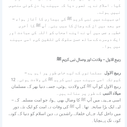
کیا۔ اسلام نے یہ تصور دیا کہ مہینے یا دن کوئی منحوس
نہیں ہوتے۔
– اس مہینے میں نبی کریم ﷺ کی بیماری کا آغاز ہوا،
جو بعد میں ان کے وصال کا سبب بنی۔ آپ ﷺ کا آخری
خطبہ، جس میں آپ نے اپنے اصحاب کو اللہ کی عبادت اور
ایک دوسرے کے ساتھ حسن سلوک کی تلقین کی، اسی مہینے
میں ہوا۔
ربیع الاول – ولادت اور وصال نبی کریم ﷺ
ربیع الاول
مسلمانوں کے لیے خاص طور پر اہم ہے
–
کیونکہ اسی مہینے میں نبی کریم ﷺ کی ولادت ہوئی۔ 12
ربیع الاول کو آپ ﷺ کی ولادت ہوئی، جسے دنیا بھر کے مسلمان
میلاد النبی
کے طور پر مناتے ہیں۔
– اسی مہینے میں آپ ﷺ کا وصال بھی ہوا، جو امت مسلمہ کے
لیے ایک بڑا سانحہ تھا۔ آپ ﷺ کی وفات نے امت کو ایک نئے دور
میں داخل کیا، جہاں خلفائے راشدین نے دین اسلام کو دنیا کے کونے
کونے تک پہنچایا۔