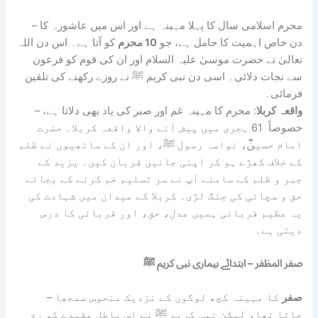
– محرم اسلامی سال کا پہلا مہینہ ہے اور اس میں عاشورہ کا
دن خاص اہمیت کا حامل ہے، جو
10 محرم
کو آتا ہے۔ اس دن اللہ
تعالیٰ نے حضرت موسیٰ علیہ السلام اور ان کی قوم کو فرعون
سے نجات دلائی۔ اسی دن نبی کریم ﷺ نے روزے رکھنے کی تلقین
فرمائی۔
واقعہ کربلا
: محرم کا مہینہ غم اور صبر کی یاد بھی دلاتا ہے،
–
خصوصاً 61 ہجری میں پیش آنے والا واقعہ کربلا۔ حضرت
امام حسینؓ، نواسہ رسول ﷺ، اور ان کے ساتھیوں نے ظلم
کے خلاف کھڑے ہو کر اپنی جانیں قربان کیں۔ یزید کے
جبر و ظلم کے سامنے آپ نے سر تسلیم خم کرنے کے بجائے
حق و سچائی کی جنگ لڑی۔ کربلا کے میدان میں شہادت کی
یہ عظیم قربانی ہمیں عدل، حق، اور قربانی کا درس
دیتی ہے۔
صفر المظفر – ابتدائے بیماری نبی کریم ﷺ
صفر
کا مہینہ کچھ لوگوں کے نزدیک منحوس سمجھا
–
جاتا تھا، لیکن نبی کریم ﷺ نے اس باطل عقیدے کو رد