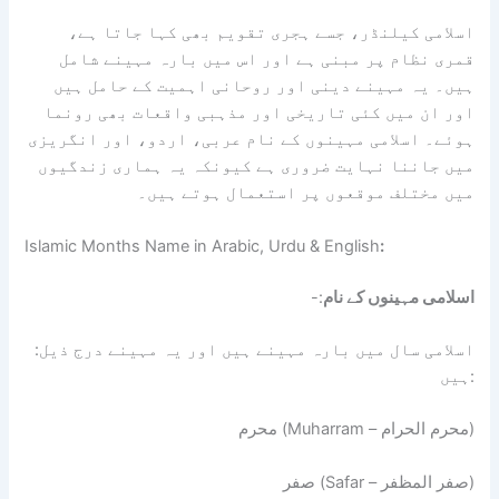
اسلامی کیلنڈر، جسے ہجری تقویم بھی کہا جاتا ہے،
قمری نظام پر مبنی ہے اور اس میں بارہ مہینے شامل
ہیں۔ یہ مہینے دینی اور روحانی اہمیت کے حامل ہیں
اور ان میں کئی تاریخی اور مذہبی واقعات بھی رونما
ہوئے۔ اسلامی مہینوں کے نام عربی، اردو، اور انگریزی
میں جاننا نہایت ضروری ہے کیونکہ یہ ہماری زندگیوں
میں مختلف موقعوں پر استعمال ہوتے ہیں۔
Islamic Months Name in Arabic, Urdu & English
:
اسلامی مہینوں کے نام
-:
:اسلامی سال میں بارہ مہینے ہیں اور یہ مہینے درج ذیل
ہیں:
محرم (Muharram – محرم الحرام)
صفر (Safar – صفر المظفر)