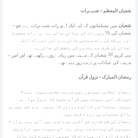
شعبان المعظم – شب برات
شعبان
میں مسلمانوں کے لیے ایک اہم رات شب برات ہے، جو
–
شعبان کی 15ویں رات کو منائی جاتی ہے۔ یہ رات مغفرت
اور برکت کی رات سمجھی جاتی ہے، اور اس رات اللہ
تعالیٰ کی طرف سے بندوں کی بخشش کی جاتی ہے۔
– نبی کریم ﷺ شعبان کے مہینے میں زیادہ روزے رکھتے تھے اور اس
مہینے کی عبادات پر بہت زور دیتے تھے۔
رمضان المبارک – نزول قرآن
– رمضان اسلامی مہینوں میں سب سے مقدس مہینہ ہے،
کیونکہ اسی مہینے میں قرآن مجید کا نزول ہوا۔ یہ
مہینہ مسلمانوں کے لیے روزوں کا مہینہ ہے، جس میں ہر
بالغ مسلمان پر روزے فرض ہیں۔
– رمضان کی شب قدر، جو آخری دس دنوں میں آتی ہے، ہزار
مہینوں کی عبادت سے بہتر ہے۔ اس مہینے میں تراویح،
تلاوت قرآن، اور عبادات کا خصوصی اہتمام کیا جاتا