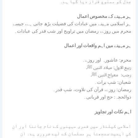
جدل کو ممنوع قرار دیا گیا ہے۔
ہر مہینے کے مخصوص اعمال
ہر اسلامی مہینے میں عبادات کی فضیلت بڑھ جاتی ہے، جیسے
محرم میں روزے، رمضان میں تراویح اور شب قدر کی عبادات۔
ہر مہینے میں اہم واقعات اور اعمال
محرم: عاشورہ اور روزے۔
ربیع الاول: میلاد النبی ﷺ۔
رجب: معراج النبی ﷺ۔
شعبان: شب برات۔
رمضان: روزے، قرآن کی تلاوت، شب قدر۔
ذوالحجہ: حج اور قربانی۔
اہم نکات اور تجاویز
اسلامی کیلنڈر میں قمری مہینوں کے نام جاننا اور ان
کی اہمیت سمجھنا ہر مسلمان کے لیے ضروری ہے۔ ان