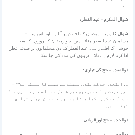
ہے۔
:شوال المکرم – عید الفطر
شوال
کا مہینہ رمضان کے اختتام پر آتا ہے اور اس میں
–
مسلمان عید الفطر مناتے ہیں، جو رمضان کے روزوں کے بعد
خوشی کا اظہار ہے۔ عید الفطر کے دن مسلمانوں پر صدقہ فطر
ادا کرنا لازم ہے تاکہ غریبوں کی مدد کی جا سکے۔
:ذوالقعدہ – حج کی تیاری
– **ذوالقعدہ حج کے مقدس مہینے سے پہلے کا مہینہ ہے
اور حرمت والے مہینوں میں شامل ہے۔ اس مہینے میں جنگ
و جدل سے گریز کیا جاتا ہے اور مسلمان حج کی تیاری
کرتے ہیں۔
:ذوالحجہ – حج اور قربانی
ذوالحجہ
اسلامی سال کا آخری مہینہ ہے اور اس میں
–