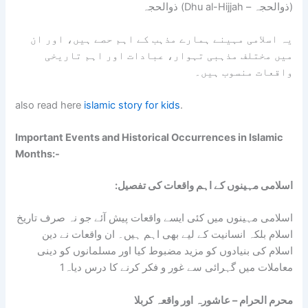
ذوالحجہ (Dhu al-Hijjah – ذوالحجہ)
یہ اسلامی مہینے ہمارے مذہب کے اہم حصے ہیں، اور ان
میں مختلف مذہبی تہوار، عبادات اور اہم تاریخی
واقعات منسوب ہیں۔
also read here
islamic story for kids
.
Important Events and Historical Occurrences in Islamic
Months:-
:اسلامی مہینوں کے اہم واقعات کی تفصیل
اسلامی مہینوں میں کئی ایسے واقعات پیش آئے جو نہ صرف تاریخ
اسلام بلکہ انسانیت کے لیے بھی اہم ہیں۔ ان واقعات نے دین
اسلام کی بنیادوں کو مزید مضبوط کیا اور مسلمانوں کو دینی
معاملات میں گہرائی سے غور و فکر کرنے کا درس دیاہ
1
محرم الحرام – عاشورہ اور واقعہ کربلا