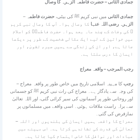
جمادی الثانی – حضرت فاطمہ الزہرہ کا وصال
جمادی الثانی
میں نبی کریم ﷺ کی بیٹی،
حضرت فاطمہ
–
الزہرہ رضی اللہ عنہا
کا وصال ہوا۔ آپ کا وصال نبی کریم
ﷺ کی وفات کے چند ماہ بعد ہوا۔ حضرت فاطمہؓ کو اسلام
میں خواتین کے لیے ایک مثالی شخصیت کے طور پر دیکھا
جاتا ہے، اور ان کی زندگی سے ہمیں صبر، تقویٰ، اور
ایمان کا درس ملتا ہے۔
رجب المرجب – واقعہ معراج
رجب
کا مہینہ اسلامی تاریخ میں خاص طور پر واقعہ معراج
–
کی وجہ سے یادگار ہے۔ معراج کی رات نبی کریم ﷺ کو جسمانی
اور روحانی طور پر آسمانوں کی سیر کرائی گئی، اور اللہ تعالیٰ
سے براہ راست ملاقات ہوئی۔ اسی واقعے میں مسلمانوں پر
نمازفرض کی گئی۔
– معراج کا واقعہ ہمیں ایمان کی بلندیوں اور اللہ
تعالیٰ کی قدرت کی نشاندہی کرتا ہے۔ اس مہینے میں
عبادات اور نوافل کا خاص اہتمام کیا جاتا ہے۔