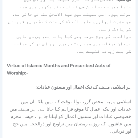
دنیا بھر سے مسلمان حج کے لیے مکہ مکرمہ میں جمع
ہوتے ہیں۔ اسی مہینے میں عید الاضحیٰ منائی جاتی ہے،
جو حضرت ابراہیم علیہ السلام کی سنت کے طور پر قربانی
کی یادگار ہے۔
ذوالحجہ کو یوم عرفہ بھی کہا جاتا ہے، جس دن حاجی
میدان عرفات میں جمع ہوتے ہیں، اور اس دن کی عبادت
کی بہت زیادہ فضیلت ہے۔
Virtue of Islamic Months and Prescribed Acts of
Worship:-
:ہر اسلامی مہینے کے نیک اعمال اور مسنون عبادات
اسلامی مہینے محض گزرنے والے وقت کے نہیں بلکہ ان میں
عبادات اور نیک اعمال کا موقع فراہم کیا جاتا ہے۔ ہر مہینے میں
خصوصی عبادات اور مسنون اعمال کو اپنانا چاہیے، جیسے محرم
میں عاشورہ کے روزے، رمضان میں تراویح اور ذوالحجہ میں حج
اور قربانی۔