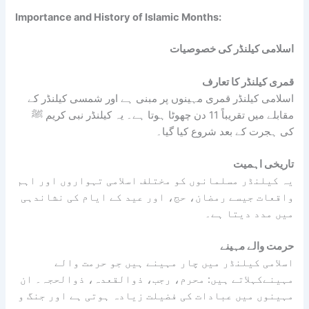
Importance and History of Islamic Months:
اسلامی کیلنڈر کی خصوصیات
قمری کیلنڈر کا تعارف
اسلامی کیلنڈر قمری مہینوں پر مبنی ہے اور شمسی کیلنڈر کے
مقابلے میں تقریباً 11 دن چھوٹا ہوتا ہے۔ یہ کیلنڈر نبی کریم ﷺ
کی ہجرت کے بعد شروع کیا گیا۔
تاریخی اہمیت
یہ کیلنڈر مسلمانوں کو مختلف اسلامی تہواروں اور اہم
واقعات جیسے رمضان، حج، اور عید کے ایام کی نشاندہی
میں مدد دیتا ہے۔
حرمت والے مہینے
اسلامی کیلنڈر میں چار مہینے ہیں جو حرمت والے
مہینےکہلاتے ہیں: محرم، رجب، ذوالقعدہ، ذوالحجہ۔ ان
مہینوں میں عبادات کی فضیلت زیادہ ہوتی ہے اور جنگ و